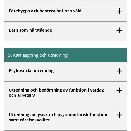
Förebygga och hantera hot och våld
Barn som närstående
5
.
Kartläggning och utredning
Inget innehåll matchar dina valda filter.
Psykosocial utredning
Utredning och bedömning av funktion i vardag
och arbetsliv
Utredning av fysisk och psykomotorisk funktion
samt rörelsekvalitet