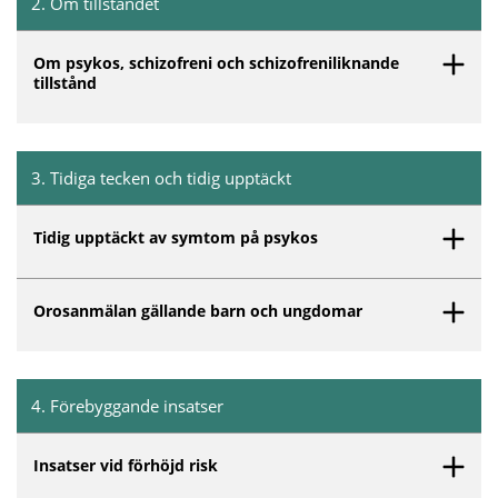
2
.
Om tillståndet
Inget innehåll matchar dina valda filter.
Om psykos, schizofreni och schizofreniliknande
tillstånd
3
.
Tidiga tecken och tidig upptäckt
Inget innehåll matchar dina valda filter.
Tidig upptäckt av symtom på psykos
Orosanmälan gällande barn och ungdomar
4
.
Förebyggande insatser
Inget innehåll matchar dina valda filter.
Insatser vid förhöjd risk