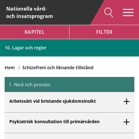
Nationella vård-
och insatsprogram
KAPITEL
FILTER
Hem
Schizofreni och liknande tillstånd
10. Lagar och regler
Hem
Schizofreni och liknande tillstånd
1
.
Nivå och process
Inget innehåll matchar dina valda filter.
Arbetssätt vid bristande sjukdomsinsikt
Psykiatrisk konsultation till primärvården