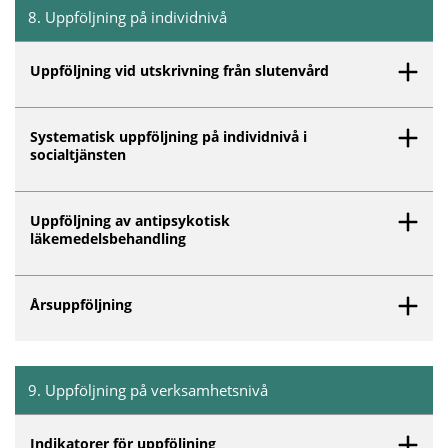
8
.
Uppföljning på individnivå
Inget innehåll matchar dina valda filter.
Uppföljning vid utskrivning från slutenvård
Systematisk uppföljning på individnivå i
socialtjänsten
Uppföljning av antipsykotisk
läkemedelsbehandling
Årsuppföljning
9
.
Uppföljning på verksamhetsnivå
Inget innehåll matchar dina valda filter.
Indikatorer för uppföljning