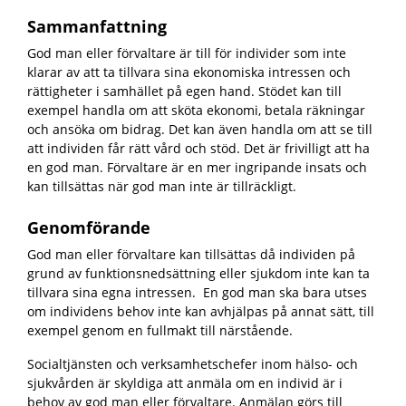
Sammanfattning
God man eller förvaltare är till för individer som inte
klarar av att ta tillvara sina ekonomiska intressen och
rättigheter i samhället på egen hand. Stödet kan till
exempel handla om att sköta ekonomi, betala räkningar
och ansöka om bidrag. Det kan även handla om att se till
att individen får rätt vård och stöd. Det är frivilligt att ha
en god man. Förvaltare är en mer ingripande insats och
kan tillsättas när god man inte är tillräckligt.
Genomförande
God man eller förvaltare kan tillsättas då individen på
grund av funktionsnedsättning eller sjukdom inte kan ta
tillvara sina egna intressen. En god man ska bara utses
om individens behov inte kan avhjälpas på annat sätt, till
exempel genom en fullmakt till närstående.
Socialtjänsten och verksamhetschefer inom hälso- och
sjukvården är skyldiga att anmäla om en individ är i
behov av god man eller förvaltare. Anmälan görs till