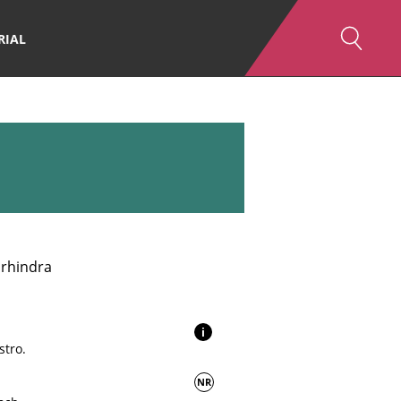
RIAL
örhindra
i
stro.
NR