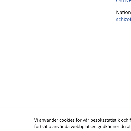
Om NE
Natione
schizof
Vi använder cookies för vår besöksstatistik och 
Uppdrag Psykis
fortsätta använda webbplatsen godkänner du at
programområde