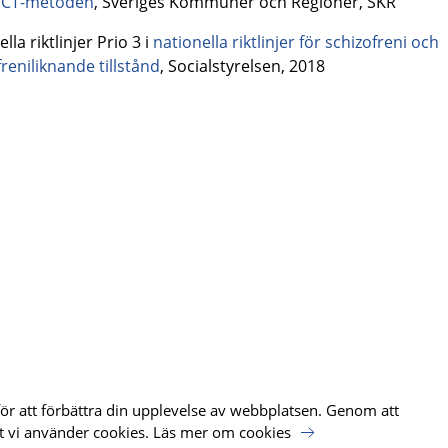
CT-metoden
, Sveriges Kommuner och Regioner, SKR
lla riktlinjer Prio 3 i
nationella riktlinjer för schizofreni och
reniliknande tillstånd
, Socialstyrelsen, 2018
för att förbättra din upplevelse av webbplatsen. Genom att
k Hälsa, SKR har tagit fram webbplatsen för Nationellt
t vi använder cookies.
Läs mer om cookies
 psykisk hälsa.
Läs mer