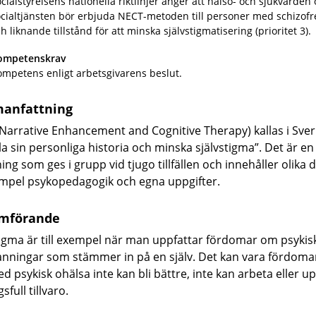
cialstyrelsens nationella riktlinjer anger att hälso- och sjukvården
cialtjänsten bör erbjuda NECT-metoden till personer med schizofr
h liknande tillstånd för att minska självstigmatisering (prioritet 3).
ompetenskrav
mpetens enligt arbetsgivarens beslut.
anfattning
Narrative Enhancement and Cognitive Therapy) kallas i Sveri
la sin personliga historia och minska självstigma”. Det är en
ing som ges i grupp vid tjugo tillfällen och innehåller olika
xempel psykopedagogik och egna uppgifter.
mförande
tigma är till exempel när man uppfattar fördomar om psykis
nningar som stämmer in på en själv. Det kan vara fördoma
d psykisk ohälsa inte kan bli bättre, inte kan arbeta eller u
full tillvaro.