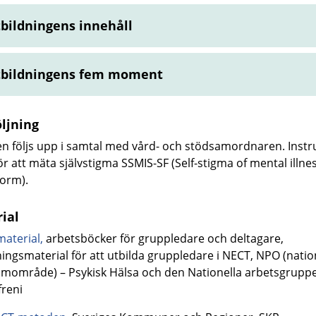
bildningens innehåll
bildningens fem moment
ljning
en följs upp i samtal med vård- och stödsamordnaren. Inst
ör att mäta självstigma SSMIS-SF (Self-stigma of mental illnes
form).
ial
aterial,
arbetsböcker för gruppledare och deltagare,
ningsmaterial för att utbilda gruppledare i NECT, NPO (natio
mområde) – Psykisk Hälsa och den Nationella arbetsgrupp
freni