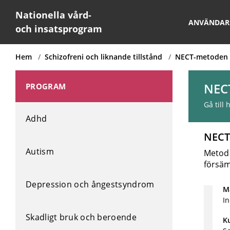
Nationella vård-
ANVÄNDAR
och insatsprogram
Hem
Schizofreni och liknande tillstånd
NECT-metoden
NEC
PROGRAM
Gå till
Adhd
NECT
Autism
Metod 
försäm
Depression och ångestsyndrom
Må
In
Skadligt bruk och beroende
K