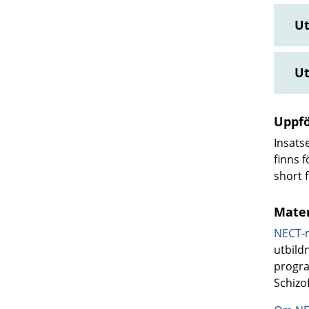
Ut
Ut
Uppfö
Insats
finns f
short 
Mater
NECT-m
utbild
progra
Schizo