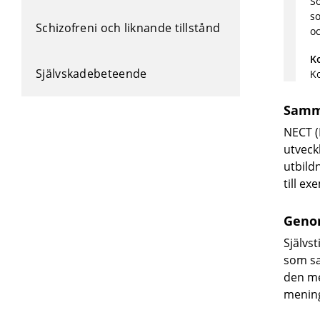
So
so
Schizofreni och liknande tillstånd
oc
K
Självskadebeteende
Ko
Samm
NECT (
utveck
utbildn
till e
Geno
Självs
som sa
den me
menings