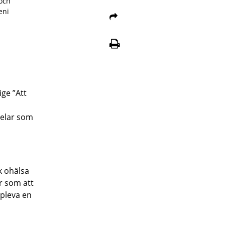
 och
eni
ge ”Att
 delar som
k ohälsa
r som att
ppleva en