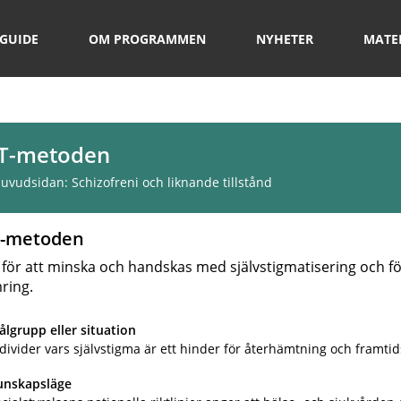
GUIDE
OM PROGRAMMEN
NYHETER
MATE
T-metoden
 huvudsidan:
Schizofreni och liknande tillstånd
-metoden
för att minska och handskas med självstigmatisering och f
ring.
lgrupp eller situation
divider vars självstigma är ett hinder för återhämtning och framtid
unskapsläge