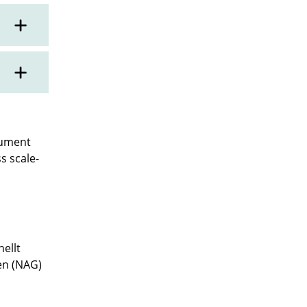
rument
s scale-
nellt
en (NAG)