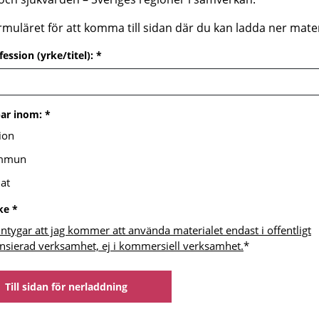
formuläret för att komma till sidan där du kan ladda ner mater
ession (yrke/titel): *
bar inom: *
ion
mmun
at
ke *
intygar att jag kommer att använda materialet endast i offentligt
ansierad verksamhet, ej i kommersiell verksamhet.
*
Till sidan för nerladdning