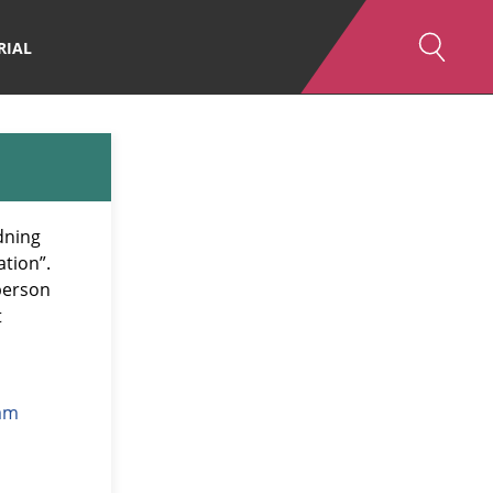
RIAL
dning
ation”.
person
t
ram