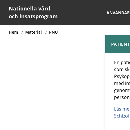
Nationella vård-
ANVÄNDAR
och insatsprogram
Hem
Material
PNU
PATIENT
En pati
som ski
Psykop
med inf
genomt
person
Läs me
Schizof