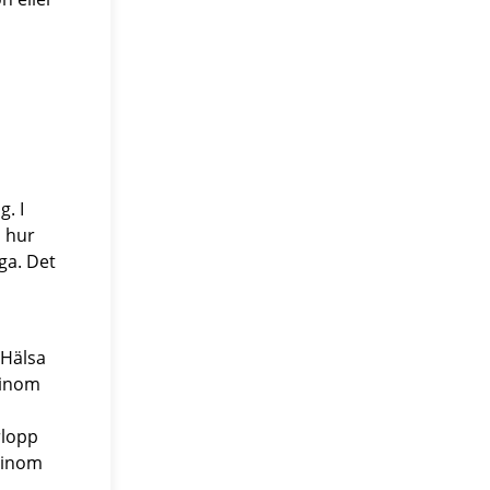
. I
, hur
ga. Det
 Hälsa
 inom
rlopp
g inom