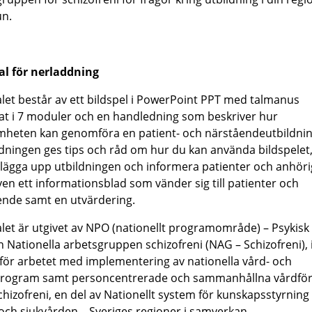
n.
al för nerladdning
let består av ett bildspel i PowerPoint PPT med talmanus
at i 7 moduler och en handledning som beskriver hur
mheten kan genomföra en patient- och närståendeutbildning
dningen ges tips och råd om hur du kan använda bildspelet
lägga upp utbildningen och informera patienter och anhöri
ven ett informationsblad som vänder sig till patienter och
ende samt en utvärdering.
let är utgivet av NPO (nationellt programområde) – Psykisk
 Nationella arbetsgruppen schizofreni (NAG – Schizofreni),
för arbetet med implementering av nationella vård- och
program samt personcentrerade och sammanhållna vårdfö
hizofreni, en del av Nationellt system för kunskapsstyrnin
och sjukvården – Sveriges regioner i samverkan.