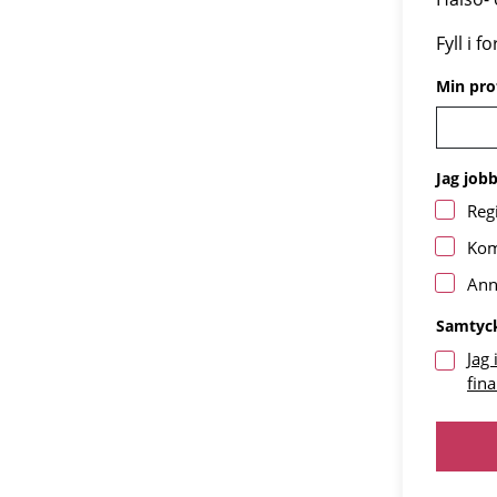
Fyll i 
Min prof
Jag job
Reg
Ko
Ann
Samtyc
Jag 
fin