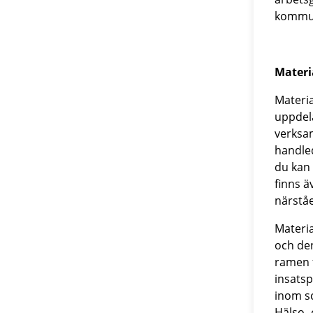
kommu
Materi
Materia
uppdel
verksa
handle
du kan 
finns ä
närstå
Materia
och den
ramen 
insats
inom sc
Hälso- 