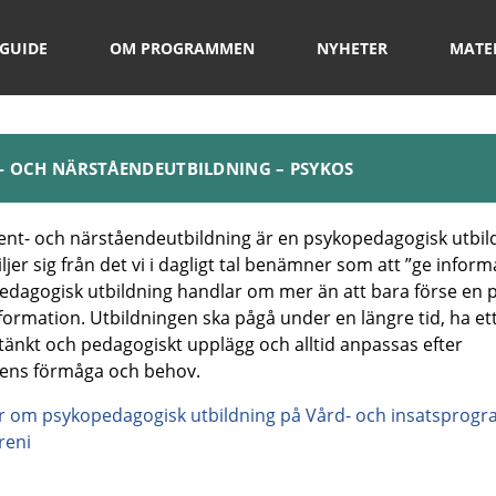
GUIDE
OM PROGRAMMEN
NYHETER
MATE
- OCH NÄRSTÅENDEUTBILDNING – PSYKOS
ent- och närståendeutbildning är en psykopedagogisk utbil
ljer sig från det vi i dagligt tal benämner som att ”ge inform
edagogisk utbildning handlar om mer än att bara förse en 
ormation. Utbildningen ska pågå under en längre tid, ha et
änkt och pedagogiskt upplägg och alltid anpassas efter
ens förmåga och behov.
r om psykopedagogisk utbildning på Vård- och insatsprog
reni