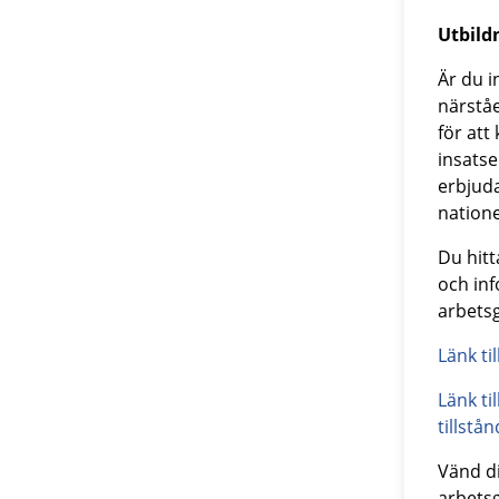
Utbild
Är du i
närståe
för att
insatse
erbjud
natione
Du hit
och inf
arbetsg
Länk ti
Länk ti
tillstån
Vänd di
arbetsg