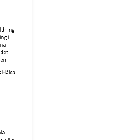
ildning
ng i
nna
 det
den.
k Hälsa
ala
n eller