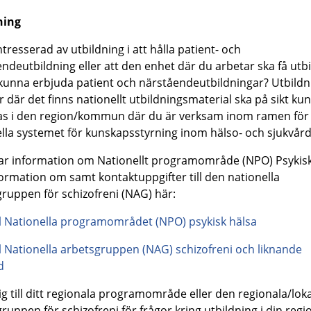
ning
ntresserad av utbildning i att hålla patient- och
ndeutbildning eller att den enhet där du arbetar ska få utb
 kunna erbjuda patient och närståendeutbildningar? Utbildni
r där det finns nationellt utbildningsmaterial ska på sikt ku
as i den region/kommun där du är verksam inom ramen för
lla systemet för kunskapsstyrning inom hälso- och sjukvår
tar information om Nationellt programområde (NPO) Psykis
ormation om samt kontaktuppgifter till den nationella
ruppen för schizofreni (NAG) här:
ll Nationella programområdet (NPO) psykisk hälsa
ll Nationella arbetsgruppen (NAG) schizofreni och liknande
d
g till ditt regionala programområde eller den regionala/lok
ruppen för schizofreni för frågor kring utbildning i din regio