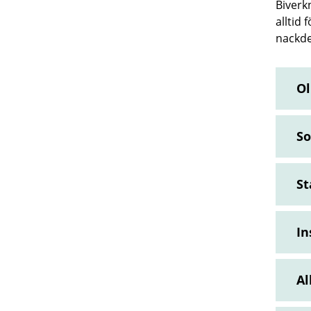
Biverk
alltid
nackde
Ol
So
St
In
Al