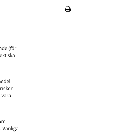
nde (för
ekt ska
medel
 risken
 vara
 om
. Vanliga