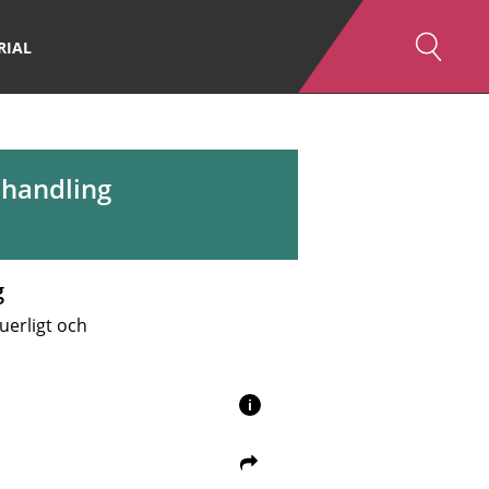
RIAL
ehandling
g
uerligt och
i