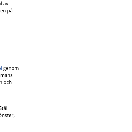
l av
ken på
l
genom
ammans
on och
täll
önster,