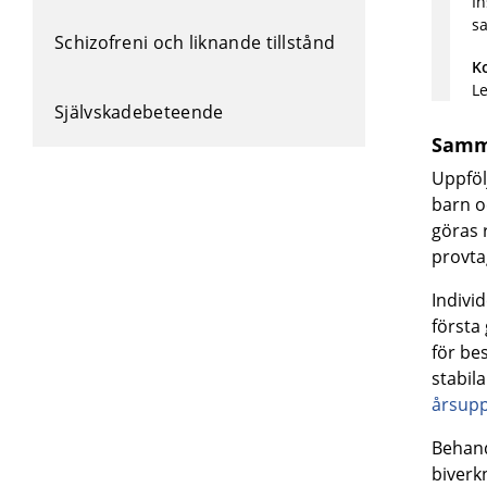
In
s
Schizofreni och liknande tillstånd
K
Le
Självskadebeteende
Samm
Uppföl
barn o
göras 
provta
Indivi
första
för be
stabil
årsupp
Behand
biverk