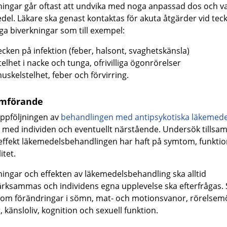
ningar går oftast att undvika med noga anpassad dos och va
del. Läkare ska genast kontaktas för akuta åtgärder vid tec
iga biverkningar som till exempel:
ecken på infektion (feber, halsont, svaghetskänsla)
telhet i nacke och tunga, ofrivilliga ögonrörelser
uskelstelhet, feber och förvirring.
mförande
uppföljningen av
behandlingen med antipsykotiska läkemede
 med individen och eventuellt närstående. Undersök tills
 effekt läkemedelsbehandlingen har haft på symtom, funkti
itet.
ningar och effekten av läkemedelsbehandling ska alltid
ksammas och individens egna upplevelse ska efterfrågas. S
 om förändringar i sömn, mat- och motionsvanor, rörelsem
 känsloliv, kognition och sexuell funktion.