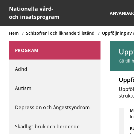
Nationella vård-
ANVÄNDAR
och insatsprogram
Hem
Schizofreni och liknande tillstånd
Uppföljning av
Uppf
PROGRAM
Gå till
Adhd
Uppf
Autism
Uppföl
strukt
Depression och ångestsyndrom
Må
I
Skadligt bruk och beroende
K