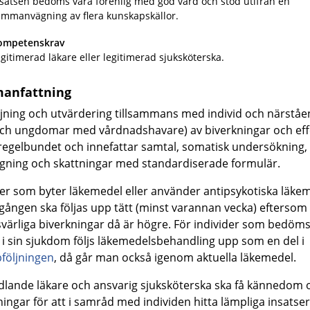
satsen bedöms vara förenlig med god vård och stöd utifrån en
ammanvägning av flera kunskapskällor.
ompetenskrav
gitimerad läkare eller legitimerad sjuksköterska.
anfattning
jning och utvärdering tillsammans med individ och närståe
ch ungdomar med vårdnadshavare) av biverkningar och eff
regelbundet och innefattar samtal, somatisk undersökning,
gning och skattningar med standardiserade formulär.
der som byter läkemedel eller använder antipsykotiska läke
 gången ska följas upp tätt (minst varannan vecka) eftersom
svärliga biverkningar då är högre. För individer som bedöms
a i sin sjukdom följs läkemedelsbehandling upp som en del i
följningen
, då går man också igenom aktuella läkemedel.
lande läkare och ansvarig sjuksköterska ska få kännedom
ningar för att i samråd med individen hitta lämpliga insatser