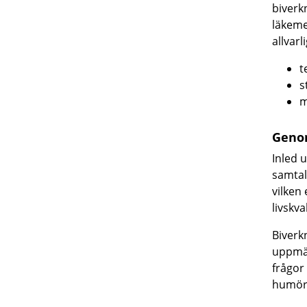
biverk
läkeme
allvarl
t
s
m
Geno
Inled 
samtal
vilken
livskval
Biverk
uppmär
frågor
humör,