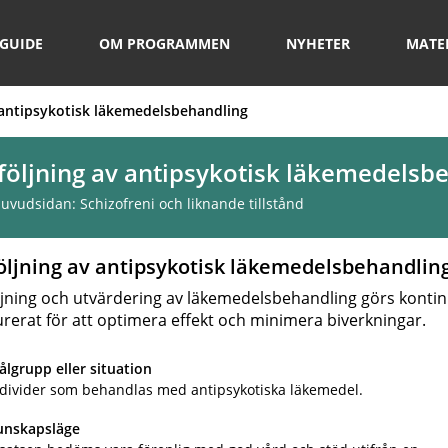
GUIDE
OM PROGRAMMEN
NYHETER
MATE
 antipsykotisk läkemedelsbehandling
öljning av antipsykotisk läkemedelsb
 huvudsidan:
Schizofreni och liknande tillstånd
öljning av antipsykotisk läkemedelsbehandlin
jning och utvärdering av läkemedelsbehandling görs kontin
urerat för att optimera effekt och minimera biverkningar.
lgrupp eller situation
ndivider som behandlas med antipsykotiska läkemedel.
unskapsläge