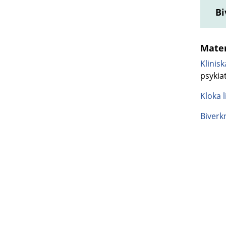
Bi
Mater
Klinisk
psykiat
Kloka l
Biverk