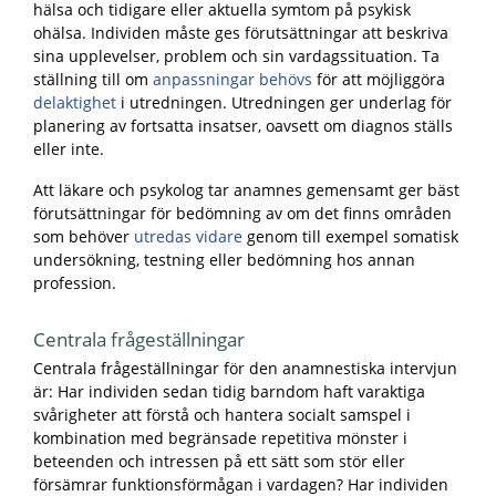
hälsa och tidigare eller aktuella symtom på psykisk
ohälsa. Individen måste ges förutsättningar att beskriva
sina upplevelser, problem och sin vardagssituation. Ta
ställning till om
anpassningar behövs
för att möjliggöra
delaktighet
i utredningen. Utredningen ger underlag för
planering av fortsatta insatser, oavsett om diagnos ställs
eller inte.
Att läkare och psykolog tar anamnes gemensamt ger bäst
förutsättningar för bedömning av om det finns områden
som behöver
utredas vidare
genom till exempel somatisk
undersökning, testning eller bedömning hos annan
profession.
Centrala frågeställningar
Centrala frågeställningar för den anamnestiska intervjun
är: Har individen sedan tidig barndom haft varaktiga
svårigheter att förstå och hantera socialt samspel i
kombination med begränsade repetitiva mönster i
beteenden och intressen på ett sätt som stör eller
försämrar funktionsförmågan i vardagen? Har individen