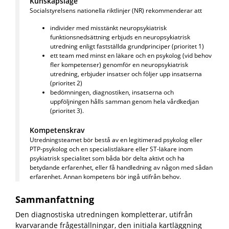
Kunskapsläge
Socialstyrelsens nationella riktlinjer (NR) rekommenderar att
individer med misstänkt neuropsykiatrisk
funktionsnedsättning erbjuds en neuropsykiatrisk
utredning enligt fastställda grundprinciper (prioritet 1)
ett team med
minst en läkare och en psykolog (vid behov
fler kompetenser) genomför en neuropsykiatrisk
utredning, erbjuder insatser och följer upp insatserna
(prioritet 2)
bedömningen, diagnostiken, insatserna och
uppföljningen hålls samman genom hela vårdkedjan
(prioritet 3).
Kompetenskrav
Utredningsteamet bör bestå av en legitimerad psykolog eller
PTP-psykolog och en specialistläkare eller ST-läkare inom
psykiatrisk specialitet som båda bör delta aktivt och ha
betydande erfarenhet, eller få handledning av någon med sådan
erfarenhet. Annan kompetens bör ingå utifrån behov.
Sammanfattning
Den diagnostiska utredningen kompletterar, utifrån
kvarvarande frågeställningar, den initiala kartläggning