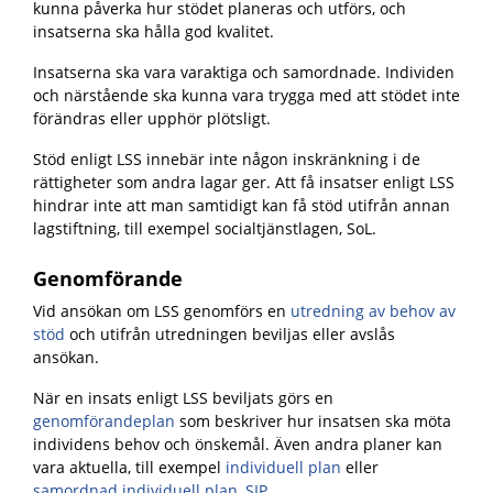
kunna påverka hur stödet planeras och utförs, och
insatserna ska hålla god kvalitet.
Insatserna ska vara varaktiga och samordnade. Individen
och närstående ska kunna vara trygga med att stödet inte
förändras eller upphör plötsligt.
Stöd enligt LSS innebär inte någon inskränkning i de
rättigheter som andra lagar ger. Att få insatser enligt LSS
hindrar inte att man samtidigt kan få stöd utifrån annan
lagstiftning, till exempel socialtjänstlagen, SoL.
Genomförande
Vid ansökan om LSS genomförs en
utredning av behov av
stöd
och utifrån utredningen beviljas eller avslås
ansökan.
När en insats enligt LSS beviljats görs en
genomförandeplan
som beskriver hur insatsen ska möta
individens behov och önskemål. Även andra planer kan
vara aktuella, till exempel
individuell plan
eller
samordnad individuell plan, SIP
.