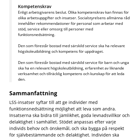
Kompetenskrav
Enligt arbetsgivarens beslut. Olika kompetenskrav kan finnas för
olika arbetsuppgifter och insatser. Socialstyrelsens allmänna råd
innehåller rekommendationer för personal som arbetar med
stöd, service eller omsorg till personer med
funktionsnedsättning.
Den som förestår bostad med särskild service ska ha relevant
högskoleutbildning och kompetens för uppdraget.
Den som förestår bostad med särskild service för barn och unga
ska ha en relevant högskoleutbildning, erfarenhet av liknande
verksamhet och tillräcklig kompetens och kunskap för att leda
den.
Sammanfattning
LSS-insatser syftar till att ge individer med
funktionsnedsättning möjlighet att leva som andra.
Insatserna ska bidra till jämlikhet, goda levnadsvillkor och
delaktighet i samhället. Stödet anpassas efter varje
individs behov och önskemål, och ska bygga på respekt
för självbestämmande och delaktighet. Individen ska