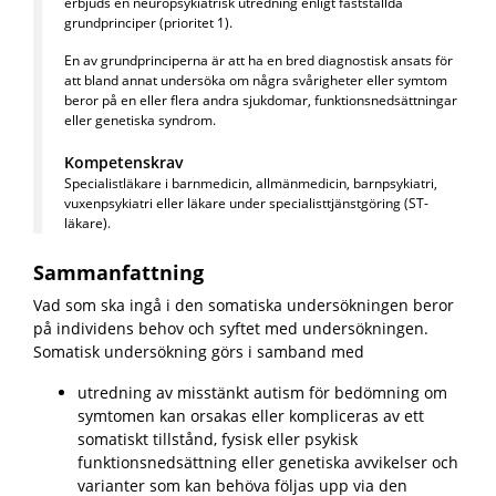
erbjuds en neuropsykiatrisk utredning enligt fastställda
grundprinciper (prioritet 1).
En av grundprinciperna är att ha en bred diagnostisk ansats för
att bland annat undersöka om några svårigheter eller symtom
beror på en eller flera andra sjukdomar, funktionsnedsättningar
eller genetiska syndrom.
Kompetenskrav
Specialistläkare i barnmedicin, allmänmedicin, barnpsykiatri,
vuxenpsykiatri eller läkare under specialisttjänstgöring (ST-
läkare).
Sammanfattning
Vad som ska ingå i den somatiska undersökningen beror
på individens behov och syftet med undersökningen.
Somatisk undersökning görs i samband med
utredning av misstänkt autism för bedömning om
symtomen kan orsakas eller kompliceras av ett
somatiskt tillstånd, fysisk eller psykisk
funktionsnedsättning eller genetiska avvikelser och
varianter som kan behöva följas upp via den