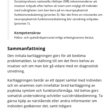
Socialstyrelsens nationella riktlinjer (NR) rekommenderar att
insatser erbjuds efter behov så snart som möjligt till individer
med svårigheter som kan bero på en neuropsykiatrisk
funktionsnedsättning (prioritet 3). När det finns en misstanke om
neuropsykiatrisk funktionsnedsättning bör utredning erbjudas
(prioritet 1).
Kompetenskrav
Hälso- och sjukvårdspersonal enligt arbetsgivarens beslut.
Sammanfattning
Den initiala kartläggningen görs för att bedöma
problematiken, ta ställning till om det finns behov av
insatser och om man bör gå vidare med en diagnostisk
utredning.
Kartläggningen består av ett öppet samtal med individen
och en anamnes som innefattar bred kartläggning av
psykiska symtom och funktionsförmåga. Vid behov görs
somatisk undersökning och/eller suicidriskbedömning. Ta
gärna hjälp av närstående eller andra informanter om
individen godkänner det, samt tidigare