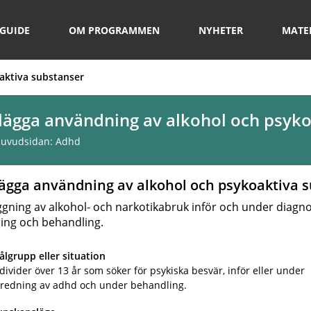
GUIDE
OM PROGRAMMEN
NYHETER
MATE
aktiva substanser
lägga användning av alkohol och psyko
 huvudsidan:
Adhd
lägga användning av alkohol och psykoaktiva 
ggning av alkohol- och narkotikabruk inför och under diagno
ing och behandling.
lgrupp eller situation
divider över 13 år som söker för psykiska besvär, inför eller under
tredning av adhd och under behandling.