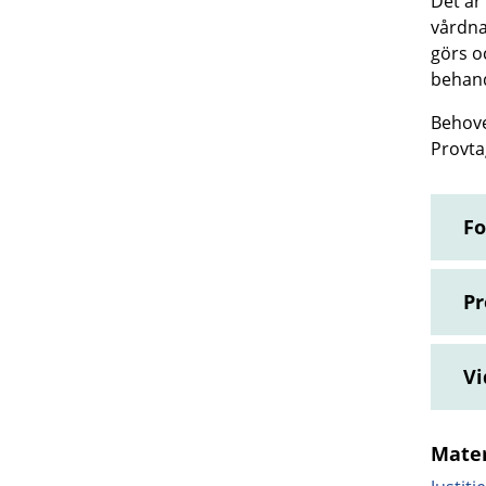
Det är
vårdna
görs o
behand
Behove
Provta
Fo
Pr
Vi
Mater