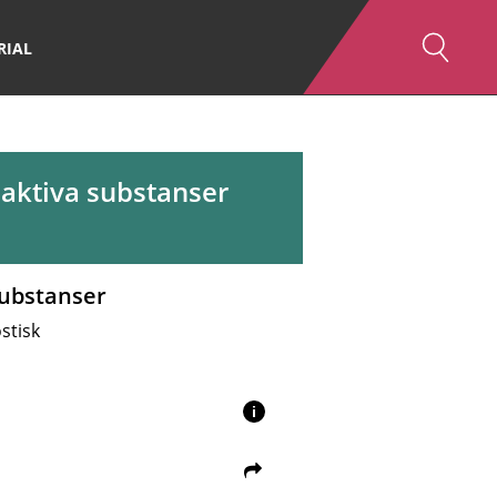
RIAL
aktiva substanser
substanser
stisk
i