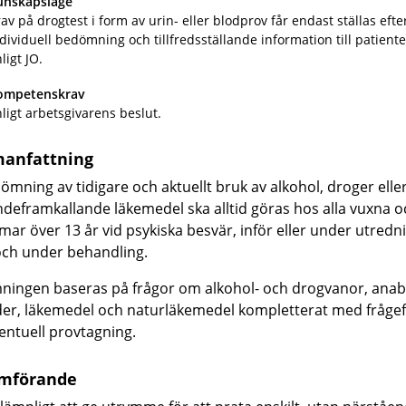
unskapsläge
av på drogtest i form av urin- eller blodprov får endast ställas efte
dividuell bedömning och tillfredsställande information till patiente
ligt JO.
ompetenskrav
ligt arbetsgivarens beslut.
anfattning
ömning av tidigare och aktuellt bruk av alkohol, droger elle
deframkallande läkemedel ska alltid göras hos alla vuxna o
ar över 13 år vid psykiska besvär, inför eller under utredn
ch under behandling.
ingen baseras på frågor om alkohol- och drogvanor, anab
der, läkemedel och naturläkemedel kompletterat med fråge
entuell provtagning.
mförande