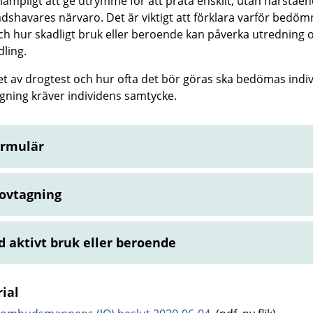
 lämpligt att ge utrymme för att prata enskilt, utan närståen
dshavares närvaro. Det är viktigt att förklara varför bedö
ch hur skadligt bruk eller beroende kan påverka utredning 
ling.
t av drogtest och hur ofta det bör göras ska bedömas indivi
gning kräver individens samtycke.
rmulär
ovtagning
d aktivt bruk eller beroende
ial