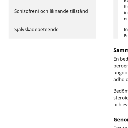
K
Kr
Schizofreni och liknande tillstånd
in
en
Självskadebeteende
K
En
Samm
En bed
beroen
ungdom
adhd o
Bedömn
steroi
och ev
Geno