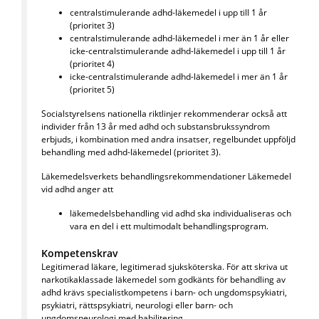
centralstimulerande adhd-läkemedel i upp till 1 år
(prioritet 3)
centralstimulerande adhd-läkemedel i mer än 1 år
eller
icke-centralstimulerande adhd-läkemedel i upp till 1 år
(prioritet 4)
icke-centralstimulerande adhd-läkemedel i mer än 1 år
(prioritet 5)
Socialstyrelsens nationella riktlinjer rekommenderar också att
individer från 13 år med adhd och substansbrukssyndrom
erbjuds, i kombination med andra insatser, regelbundet uppföljd
behandling med adhd-läkemedel (prioritet 3).
Läkemedelsverkets behandlingsrekommendationer Läkemedel
vid adhd anger att
läkemedelsbehandling vid adhd ska individualiseras och
vara en del i ett multimodalt behandlingsprogram.
Kompetenskrav
Legitimerad läkare, legitimerad sjuksköterska. För att skriva ut
narkotikaklassade läkemedel som godkänts för behandling av
adhd krävs specialistkompetens i barn- och ungdomspsykiatri,
psykiatri, rättspsykiatri, neurologi eller barn- och
ungdomsneurologi med habilitering.