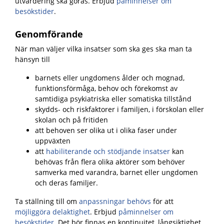
utvärdering ska göras. Erbjud
påminnelser om
besökstider
.
Genomförande
När man väljer vilka insatser som ska ges ska man ta
hänsyn till
barnets eller ungdomens ålder och mognad,
funktionsförmåga, behov och förekomst av
samtidiga psykiatriska eller somatiska tillstånd
skydds- och riskfaktorer i familjen, i förskolan eller
skolan och på fritiden
att behoven ser olika ut i olika faser under
uppväxten
att
habiliterande och stödjande insatser
kan
behövas från flera olika aktörer som behöver
samverka med varandra, barnet eller ungdomen
och deras familjer.
Ta ställning till om
anpassningar behövs
för att
möjliggöra delaktighet
. Erbjud
påminnelser om
besökstider
. Det bör finnas en kontinuitet, långsiktighet