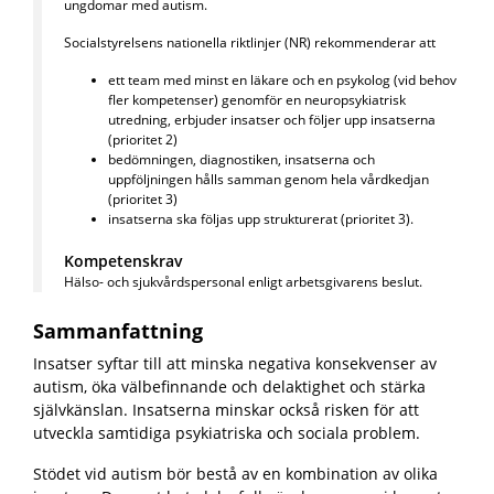
ungdomar med autism.
Socialstyrelsens nationella riktlinjer (NR) rekommenderar att
ett team med
minst en läkare och en psykolog (vid behov
fler kompetenser) genomför en neuropsykiatrisk
utredning, erbjuder insatser och följer upp insatserna
(prioritet 2)
bedömningen, diagnostiken, insatserna och
uppföljningen hålls samman genom hela vårdkedjan
(prioritet 3)
insatserna ska följas upp strukturerat (prioritet 3).
Kompetenskrav
Hälso- och sjukvårdspersonal enligt arbetsgivarens beslut.
Sammanfattning
Insatser syftar till att minska negativa konsekvenser av
autism, öka välbefinnande och delaktighet och stärka
självkänslan. Insatserna minskar också risken för att
utveckla samtidiga psykiatriska och sociala problem.
Stödet vid autism bör bestå av en kombination av olika