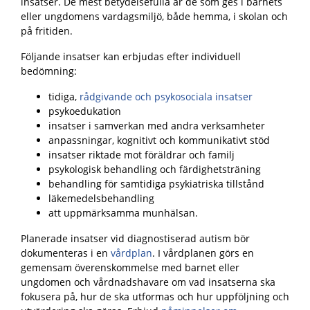
insatser. De mest betydelsefulla är de som ges i barnets
eller ungdomens vardagsmiljö, både hemma, i skolan och
på fritiden.
Följande insatser kan erbjudas efter individuell
bedömning:
tidiga,
rådgivande och psykosociala insatser
psykoedukation
insatser i samverkan med andra verksamheter
anpassningar, kognitivt och kommunikativt stöd
insatser riktade mot föräldrar och familj
psykologisk behandling
och färdighetsträning
behandling för samtidiga psykiatriska tillstånd
läkemedelsbehandling
att uppmärksamma munhälsan.
Planerade insatser vid diagnostiserad autism bör
dokumenteras i en
vårdplan
. I vårdplanen görs en
gemensam överenskommelse med barnet eller
ungdomen och vårdnadshavare om vad insatserna ska
fokusera på, hur de ska utformas och hur uppföljning och