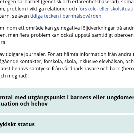
l egen sårbarhet (genetisk och erfarenhetsbaserad), soma
m, problem i viktiga relationer och
förskole- eller skolsitua
barn, se även
tidiga tecken i barnhälsovården
.
m inom ett område kan ge negativa följdverkningar på and
n, men flera problem kan också uppstå samtidigt oberoen
ra.
av tidigare journaler.
För att hämta information från andra 
pågående kontakter, förskola, skola, inklusive elevhälsan, och
tjänst behövs samtycke från vårdnadshavare och barn (ber
och mognad).
mtal med utgångspunkt i barnets eller ungdome
tuation och behov
ykiskt status