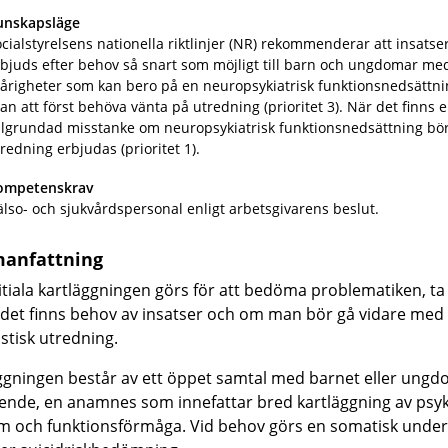
unskapsläge
cialstyrelsens nationella riktlinjer (NR) rekommenderar att insatse
bjuds efter behov så snart som möjligt till barn och ungdomar me
årigheter som kan bero på en neuropsykiatrisk funktionsnedsättni
an att först behöva vänta på utredning (prioritet 3). När det finns 
älgrundad misstanke om neuropsykiatrisk funktionsnedsättning bö
redning erbjudas (prioritet 1).
ompetenskrav
lso- och sjukvårdspersonal enligt arbetsgivarens beslut.
anfattning
itiala kartläggningen görs för att bedöma problematiken, ta 
m det finns behov av insatser och om man bör gå vidare med
stisk utredning.
ggningen består av ett öppet samtal med barnet eller ung
ende, en anamnes som innefattar bred kartläggning av psyk
 och funktionsförmåga. Vid behov görs en somatisk unde