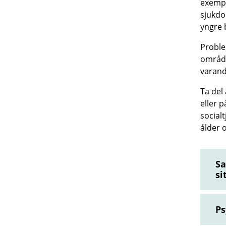
exempe
sjukdo
yngre 
Proble
område
varand
Ta del 
eller 
social
ålder 
Sa
si
Ps