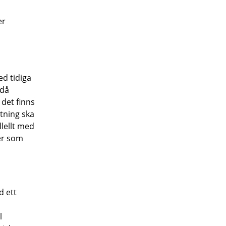
er
ed tidiga
 då
 det finns
tning ska
llellt med
ser som
d ett
l