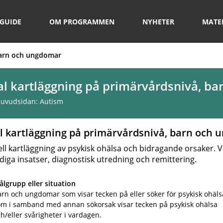
GUIDE
OM PROGRAMMEN
NYHETER
MATE
 barn och ungdomar
ial kartläggning på primärvårdsnivå, b
 huvudsidan:
Autism
al kartläggning på primärvårdsnivå, barn och
ll kartläggning av psykisk ohälsa och bidragande orsaker.
tidiga insatser, diagnostisk utredning och remittering.
lgrupp eller situation
rn och ungdomar som visar tecken på eller söker för psykisk ohälsa
om i samband med annan sökorsak visar tecken på psykisk ohälsa
h/eller svårigheter i vardagen.