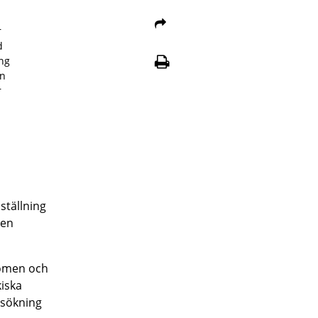
r
d
ng
en
r
ställning
 en
domen och
iska
rsökning