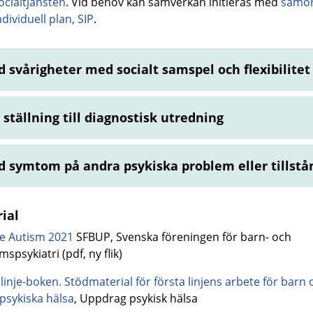
ocialtjänsten
. Vid behov kan samverkan initieras med
samo
ndividuell plan, SIP
.
d svårigheter med socialt samspel och flexibilitet
 ställning till diagnostisk utredning
d symtom på andra psykiska problem eller tillstå
ial
nje Autism 2021
SFBUP, Svenska föreningen för barn- och
spsykiatri (pdf, ny flik)
 linje-boken. Stödmaterial för första linjens arbete för barn 
psykiska hälsa
, Uppdrag psykisk hälsa