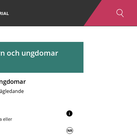
RIAL
arn och ungdomar
 ungdomar
 Vägledande
i
 eller
NR