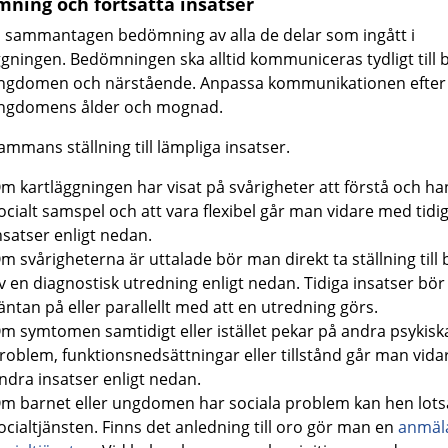
ning och fortsatta insatser
 sammantagen bedömning av alla de delar som ingått i
ggningen. Bedömningen ska alltid kommuniceras tydligt till 
ungdomen och närstående. Anpassa kommunikationen efter
ungdomens ålder och mognad.
sammans ställning till lämpliga insatser.
m kartläggningen har visat på svårigheter att förstå och ha
ocialt samspel och att vara flexibel går man vidare med tidi
nsatser enligt nedan.
m svårigheterna är uttalade bör man direkt ta ställning till
v en diagnostisk utredning enligt nedan. Tidiga insatser bör
äntan på eller parallellt med att en utredning görs.
m symtomen samtidigt eller istället pekar på andra psykisk
roblem, funktionsnedsättningar eller tillstånd går man vid
ndra insatser enligt nedan.
m barnet eller ungdomen har sociala problem kan hen lotsas
ocialtjänsten. Finns det anledning till oro gör man en
anmäla