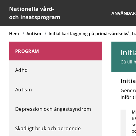
Nationella vård-
ANVÄNDAR
och insatsprogram
Hem
Autism
Initial kartläggning på primärvårdsnivå,
Init
PROGRAM
Gå till
Adhd
Initi
Autism
Genere
inför 
Depression och ångestsyndrom
Må
Ba
s
Skadligt bruk och beroende
oc