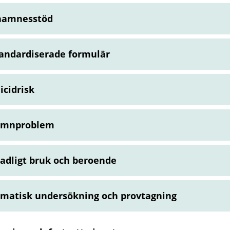
namnesstöd
andardiserade formulär
icidrisk
ömnproblem
adligt bruk och beroende
matisk undersökning och provtagning