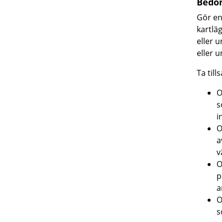
Bedöm
Gör en
kartlä
eller 
eller 
Ta till
O
s
i
O
a
v
O
p
a
O
s