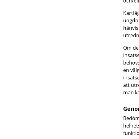
och/el
Kartläg
ungdom
hänvis
utredn
Om det
insatse
behövs
en väl
insats
att ut
man ka
Geno
Bedömn
helhet
funkti