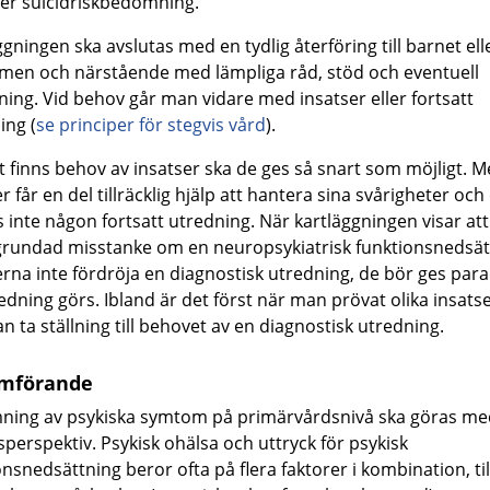
ler suicidriskbedömning.
gningen ska avslutas med en tydlig återföring till barnet ell
en och närstående med lämpliga råd, stöd och eventuell
ning. Vid behov går man vidare med insatser eller fortsatt
ing (
se principer för stegvis vård
).
 finns behov av insatser ska de ges så snart som möjligt. M
r får en del tillräcklig hjälp att hantera sina svårigheter och
 inte någon fortsatt utredning. När kartläggningen visar att
grundad misstanke om en neuropsykiatrisk funktionsnedsät
erna inte fördröja en diagnostisk utredning, de bör ges para
redning görs. Ibland är det först när man prövat olika insat
n ta ställning till behovet av en diagnostisk utredning.
mförande
ing av psykiska symtom på primärvårdsnivå ska göras me
sperspektiv. Psykisk ohälsa och uttryck för psykisk
onsnedsättning beror ofta på flera faktorer i kombination, til