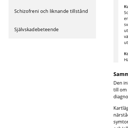
K
Schizofreni och liknande tillstånd
So
er
sv
Självskadebeteende
ut
v
ut
K
Hä
Samm
Den in
till o
diagno
Kartlä
närstå
symtom