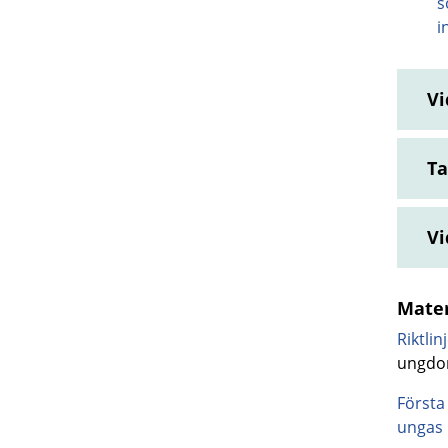
s
i
Vi
Ta
Vi
Mater
Riktli
ungdom
Första
ungas 