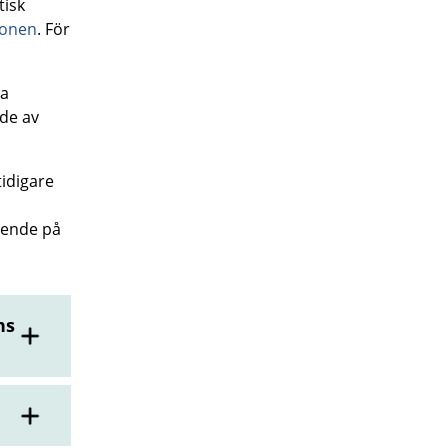
tisk
tionen
. För
ra
de av
tidigare
oende på
ns