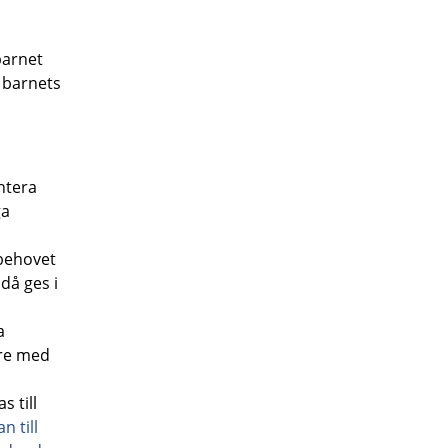
barnet
 barnets
ntera
ga
 behovet
då ges i
a
are med
 till
n till